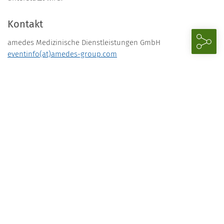
Kontakt
amedes Medizinische Dienstleistungen GmbH
eventinfo(at)amedes-group.com
Telefon
040 33 44 11 9966
Telefax 0800 83 43 240 (kostenfrei)
Download
Programm
29.11.2024
14.00–17.30 Uhr