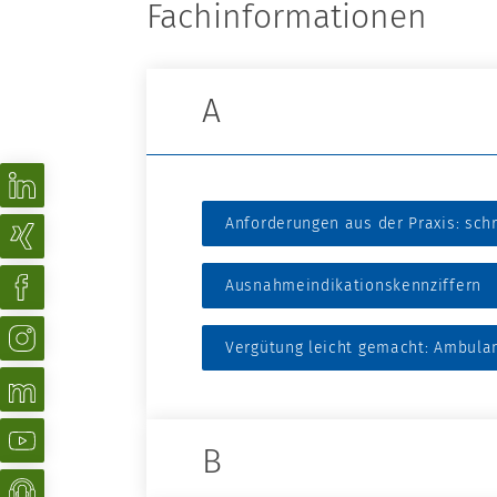
Fachinformationen
A
Anforderungen aus der Praxis: sch
Ausnahmeindikationskennziffern
Vergütung leicht gemacht: Ambula
B