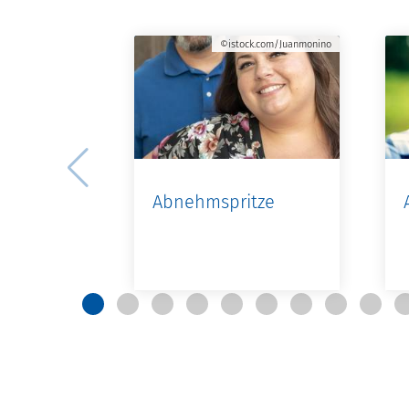
©istock.com/Juanmonino
Abnehmspritze
Als PDF