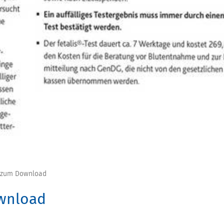
n zum Download
wnload