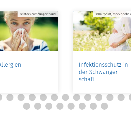
©istock.com/Imgorthand
©Halfpoint/stock.adobe
Allergien
Infektionsschutz in
der Schwanger­
schaft
Als PDF
Als PDF