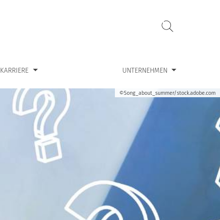
ür “Karriere”
Zeige Untermenü für “Unternehmen”
KARRIERE
UNTERNEHMEN
©Song_about_summer/stock.adobe.com