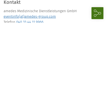
Kontakt
amedes Medizinische Dienstleistungen GmbH
eventinfo(at)amedes-group.com
Telefon
040 33 44 11 9966
Telefax 0800 83 43 240 (kostenfrei)
Download
Programm
13.09.2024
14.00–17.30 Uhr
30,00 € (inkl. USt.)
pro Person