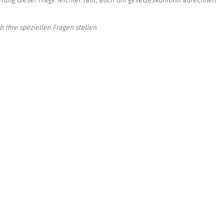
rtung dieser Frage leichter fällt, auch um gesetzeskonform abrechnen
 Ihre speziellen Fragen stellen.