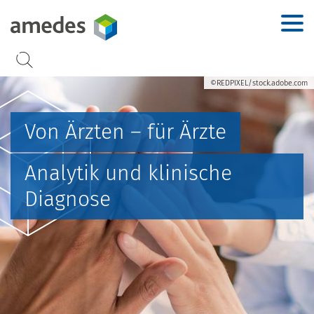
Accesskey
Accesskey
Accesskey
Accesskey
Zur Hauptnavigation
Zur Suche
Zum Inhalt
Zur Footernavigation
[2]
[3]
[1]
[4]
©REDPIXEL/stock.adobe.com
Von Ärzten – für Ärzte
Analytik und klinische
Diagnose