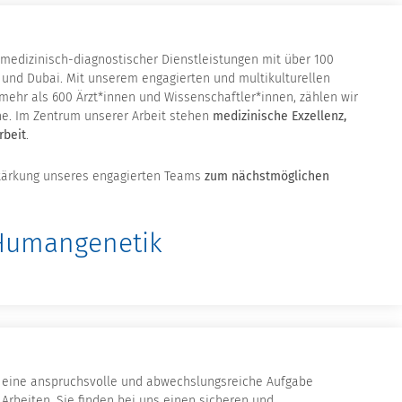
r medizinisch-diagnostischer Dienstleistungen mit über 100
h und Dubai. Mit unserem engagierten und multikulturellen
mehr als 600 Ärzt*innen und Wissenschaftler*innen, zählen wir
e. Im Zentrum unserer Arbeit stehen
medizinische Exzellenz,
rbeit
.
tärkung unseres engagierten Teams
zum nächstmöglichen
 Humangenetik
d, eine anspruchsvolle und abwechslungsreiche Aufgabe
rbeiten. Sie finden bei uns einen sicheren und