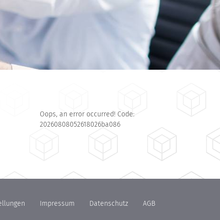
Oops, an error occurred! Code:
20260808052618026ba086
ellungen
Impressum
Datenschutz
AGB