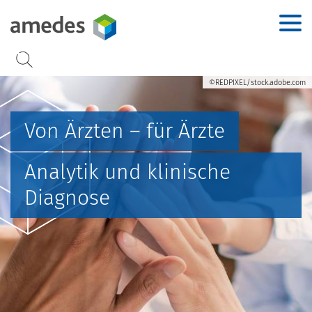
Accesskey
Accesskey
Accesskey
Accesskey
Zur Hauptnavigation
Zur Suche
Zum Inhalt
Zur Footernavigation
[2]
[3]
[1]
[4]
©REDPIXEL/stock.adobe.com
Von Ärzten – für Ärzte
Analytik und klinische
Diagnose