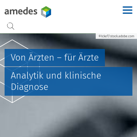
Accesskey
Accesskey
Accesskey
Accesskey
Zur Hauptnavigation
Zur Suche
Zum Inhalt
Zur Footernavigation
[2]
[3]
[1]
[4]
©IckeT/stock.adobe.com
Von Ärzten – für Ärzte
Analytik und klinische
Diagnose