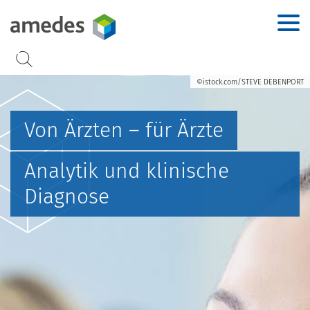
Accesskey
Accesskey
Accesskey
Accesskey
Zur Hauptnavigation
Zur Suche
Zum Inhalt
Zur Footernavigation
[2]
[3]
[1]
[4]
©istock.com/STEVE DEBENPORT
Von Ärzten – für Ärzte
Analytik und klinische
Diagnose