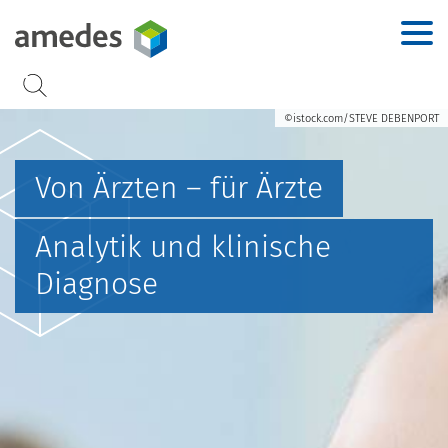
Accesskey
Accesskey
Accesskey
Accesskey
Zur Hauptnavigation
Zur Suche
Zum Inhalt
Zur Footernavigation
[2]
[3]
[1]
[4]
©istock.com/STEVE DEBENPORT
Von Ärzten – für Ärzte
Analytik und klinische
Diagnose