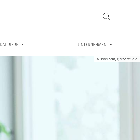
ür “Karriere”
Zeige Untermenü für “Unternehmen”
KARRIERE
UNTERNEHMEN
©istock.com/g-stockstudio