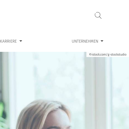
ür “Karriere”
Zeige Untermenü für “Unternehmen”
KARRIERE
UNTERNEHMEN
©istock.com/g-stockstudio