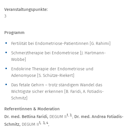
Veranstaltungspunkte:
3
Programm
Fertilität bei Endometriose-Patientinnen [G. Rahimi]
Schmerztherapie bei Endometriose [J. Hartmann-
Wobbe]
Endokrine Therapie der Endometriose und
Adenomyose [S. Schütze-Riekert]
Das fetale Gehirn – trotz ständigem Wandel das
Wichtigste sicher erkennen [B. Faridi, A. Fotiadis-
Schmitz]
Referentinnen
& Moderation
1
,
3
,
Dr. med. Bettina Faridi,
DEGUM II
,
Dr. med.
Andrea Fotiadis-
1, 3, 4
Schmitz,
DEGUM II
,