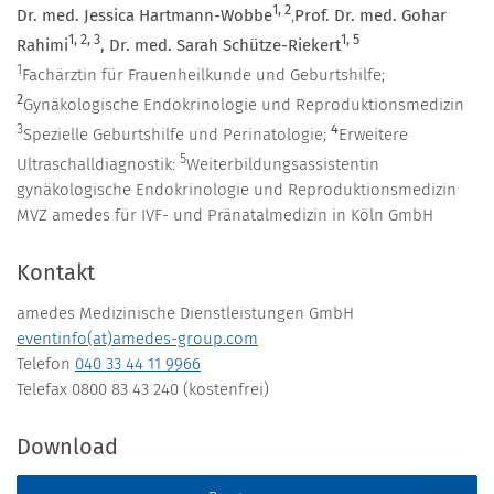
1, 2
Dr. med. Jessica Hartmann-Wobbe
,
Prof. Dr. med. Gohar
1, 2, 3
1, 5
Rahimi
, Dr. med. Sarah Schütze-Riekert
1
Fachärztin für Frauenheilkunde und Geburtshilfe;
2
Gynäkologische Endokrinologie und Reproduktionsmedizin
3
4
Spezielle Geburtshilfe und Perinatologie;
Erweitere
5
Ultraschalldiagnostik:
Weiterbildungsassistentin
gynäkologische Endokrinologie und Reproduktionsmedizin
MVZ amedes für IVF- und Pränatalmedizin in Köln GmbH
Kontakt
amedes Medizinische Dienstleistungen GmbH
eventinfo(at)amedes-group.com
Telefon
040 33 44 11 9966
Telefax 0800 83 43 240 (kostenfrei)
Download