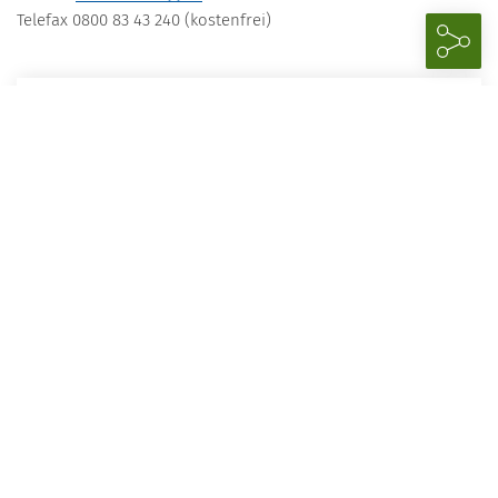
Telefax 0800 83 43 240 (kostenfrei)
20.11.2027
09.00–17.45 Uhr
GYNovation Update Gynäkologie Berlin
Aktuell nicht buchbar