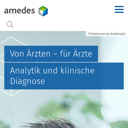
Accesskey
Accesskey
Accesskey
Accesskey
Zur Hauptnavigation
Zur Suche
Zum Inhalt
Zur Footernavigation
[2]
[3]
[1]
[4]
©istock.com/g-stockstudio
Von Ärzten – für Ärzte
Analytik und klinische
Diagnose