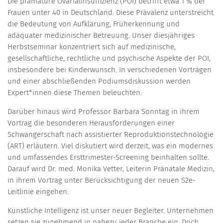
Die prämature Ovarialinsuffizienz (POI) betrifft etwa 1 % der
Frauen unter 40 in Deutschland. Diese Prävalenz unterstreicht
die Bedeutung von Aufklärung, Früherkennung und
adäquater medizinischer Betreuung. Unser diesjähriges
Herbstseminar konzentriert sich auf medizinische,
gesellschaftliche, rechtliche und psychische Aspekte der POI,
insbesondere bei Kinderwunsch. In verschiedenen Vorträgen
und einer abschließenden Podiumsdiskussion werden
Expert*innen diese Themen beleuchten.
Darüber hinaus wird Professor Barbara Sonntag in ihrem
Vortrag die besonderen Herausforderungen einer
Schwangerschaft nach assistierter Reproduktionstechnologie
(ART) erläutern. Viel diskutiert wird derzeit, was ein modernes
und umfassendes Ersttrimester-Screening beinhalten sollte.
Darauf wird Dr. med. Monika Vetter, Leiterin Pränatale Medizin,
in ihrem Vortrag unter Berücksichtigung der neuen S2e-
Leitlinie eingehen.
Künstliche Intelligenz ist unser neuer Begleiter. Unternehmen
setzen sie zunehmend in nahezu jeder Branche ein. Doch