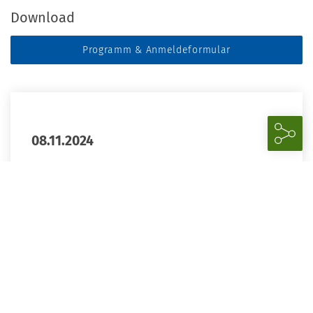
Download
Programm & Anmeldeformular
08.11.2024
19.00–23.00 Uhr
Herbstseminar 2024 | Abendessen mit den
Referent*innen
Restaurant am Kai
Große Elbstr. 145c
22767 Hamburg