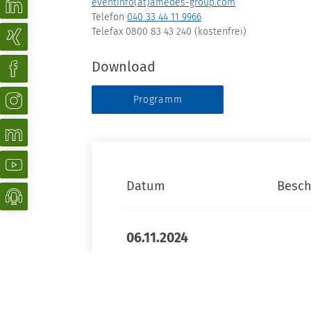
eventinfo(at)amedes-group.com
Telefon
040 33 44 11 9966
Telefax 0800 83 43 240 (kostenfrei)
Download
Programm
Datum
Besch
06.11.2024
16.00–19.00 Uhr
Mittwoc
Nackent
Fallbei