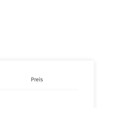
Preis
r
kostenfrei
in,
passage