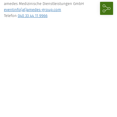
amedes Medizinische Dienstleistungen GmbH
eventinfo(at)amedes-group.com
Telefon
040 33 44 11 9966
Telefax 0800 83 43 240 (kostenfrei)
Download
Programm
27.09.2023
14.30–18.00 Uhr
30,00 € (inkl. USt.)
pro Person