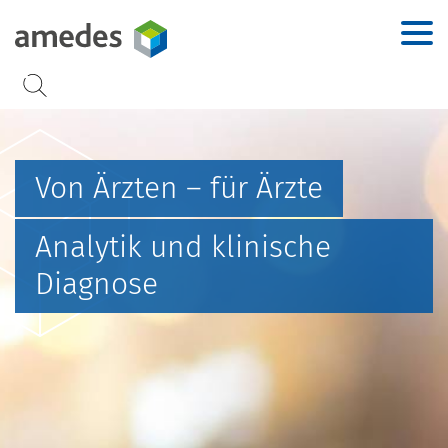
Accesskey
Accesskey
Accesskey
Accesskey
Zur Hauptnavigation
Zur Suche
Zum Inhalt
Zur Footernavigation
[2]
[3]
[1]
[4]
Von Ärzten – für Ärzte
Analytik und klinische
Diagnose