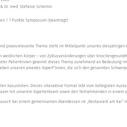
 & Dr. med. Stefanie Schemm
ken / 7 Punkte Symposium (beantragt)
und praxisrelevante Thema steht im Mittelpunkt unseres diesjährigen
n weiblichen Körper – von Zyklusveränderungen über Knochengesundhei
 vieler Patientinnen gewinnt dieses Thema zunehmend an Bedeutung i
Neben unseren amedes-Expert*innen, die sich den genannten Schwerp
bten Kasuistiken. Dieses interaktive Format lebt vom kollegialen Aust
meinsam mit unserem Expertenteam sowie den Teilnehmenden in einem 
ustausch bei einem gemeinsamen Abendessen im „Restaurant am Kai“ mi