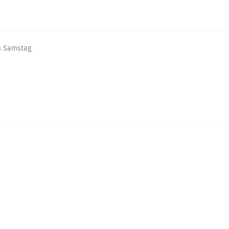
m Samstag.
reibung
Ort
iken und Abendessen mit den
t*innen