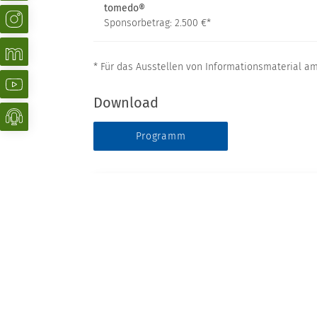
tomedo®
Sponsorbetrag: 2.500 €*
* Für das Ausstellen von Informationsmaterial a
Download
Programm
Datum
Besch
13.11.2026
ab 15.30 Uhr
Kasuist
Referen