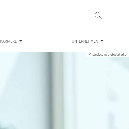
ür “Karriere”
Zeige Untermenü für “Unternehmen”
KARRIERE
UNTERNEHMEN
©istock.com/g-stockstudio